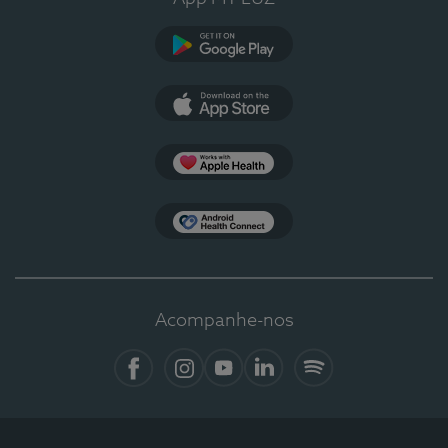
Google Play
App Store
Apple Health
Health Connect
Acompanhe-nos
Facebook
Instagram
YouTube
LinkedIn
Spotify