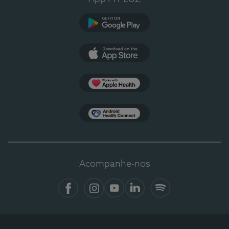
Google Play
App Store
Apple Health
Health Connect
Acompanhe-nos
Facebook
Instagram
YouTube
LinkedIn
Spotify