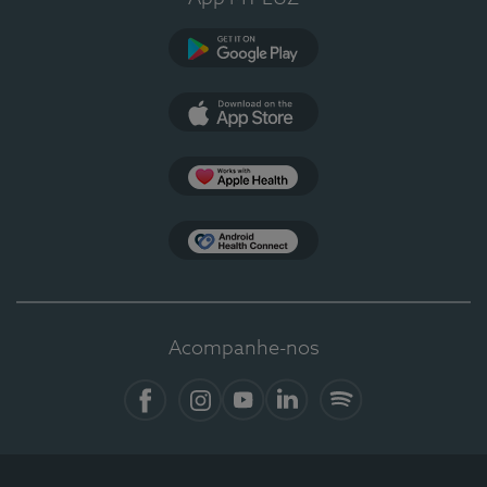
Google Play
App Store
Apple Health
Health Connect
Acompanhe-nos
Facebook
Instagram
YouTube
LinkedIn
Spotify