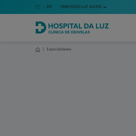
Idioma em Português
PT
English Language
EN
UNIDADES LUZ SAÚDE
Escolha o seu idioma
Hospital da Luz Clínica de Odivelas
Especialidades
Homepage