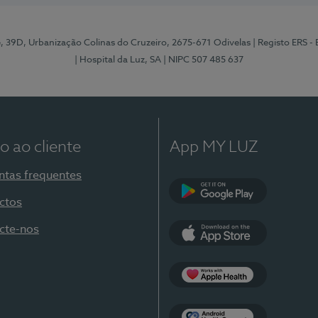
e, 39D, Urbanização Colinas do Cruzeiro, 2675-671 Odivelas
| Registo ERS -
| Hospital da Luz, SA
| NIPC 507 485 637
o ao cliente
App MY LUZ
ntas frequentes
ctos
Google Play
cte-nos
App Store
Apple Health