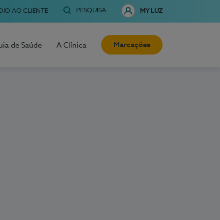
PESQUISA
OIO AO CLIENTE
MY LUZ
Marcações
uia de Saúde
A Clínica