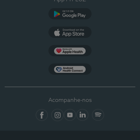
Google Play
App Store
Apple Health
Health Connect
Acompanhe-nos
Facebook
Instagram
YouTube
LinkedIn
Spotify