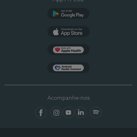
Google Play
App Store
Apple Health
Health Connect
Acompanhe-nos
Facebook
Instagram
YouTube
LinkedIn
Spotify