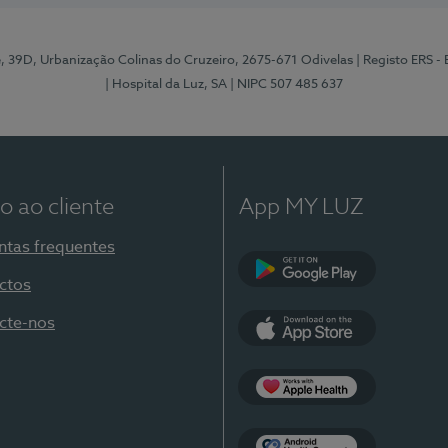
e, 39D, Urbanização Colinas do Cruzeiro, 2675-671 Odivelas
| Registo ERS -
| Hospital da Luz, SA
| NIPC 507 485 637
o ao cliente
App MY LUZ
ntas frequentes
ctos
Google Play
cte-nos
App Store
Apple Health