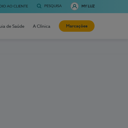
PESQUISA
OIO AO CLIENTE
MY LUZ
Marcações
uia de Saúde
A Clínica