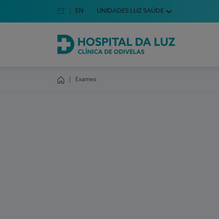
Idioma em Português
PT
English Language
EN
UNIDADES LUZ SAÚDE
Escolha o seu idioma
Hospital da Luz Clínica de Odivelas
Exames
Homepage