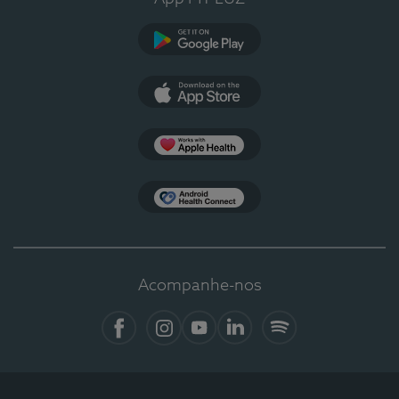
Google Play
App Store
Apple Health
Health Connect
Acompanhe-nos
Facebook
Instagram
YouTube
LinkedIn
Spotify