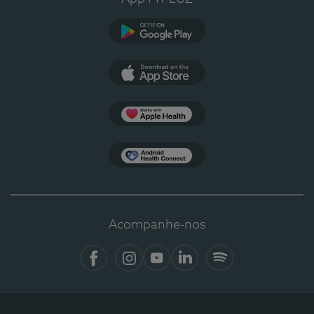
Google Play
App Store
Apple Health
Health Connect
Acompanhe-nos
Facebook
Instagram
YouTube
LinkedIn
Spotify