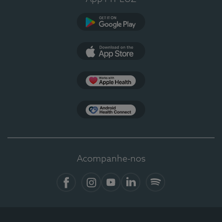
Google Play
App Store
Apple Health
Health Connect
Acompanhe-nos
Facebook
Instagram
YouTube
LinkedIn
Spotify