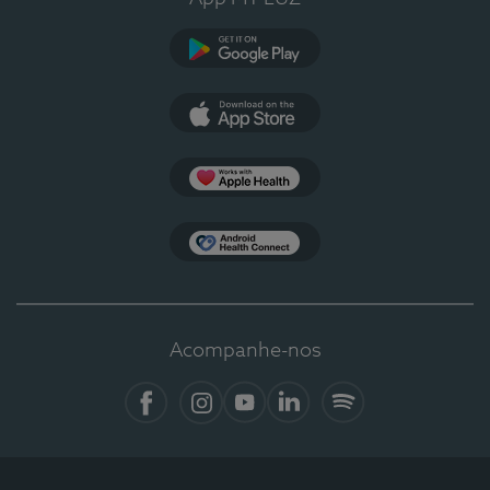
Google Play
App Store
Apple Health
Health Connect
Acompanhe-nos
Facebook
Instagram
YouTube
LinkedIn
Spotify