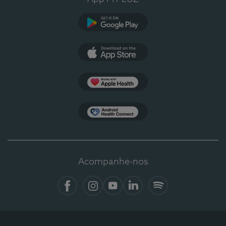
Google Play
App Store
Apple Health
Health Connect
Acompanhe-nos
Facebook
Instagram
YouTube
LinkedIn
Spotify