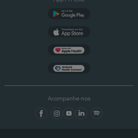
Google Play
App Store
Apple Health
Health Connect
Acompanhe-nos
Facebook
Instagram
YouTube
LinkedIn
Spotify