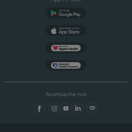
Google Play
App Store
Apple Health
Health Connect
Acompanhe-nos
Facebook
Instagram
YouTube
LinkedIn
Spotify