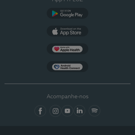
Google Play
App Store
Apple Health
Health Connect
Acompanhe-nos
Facebook
Instagram
YouTube
LinkedIn
Spotify