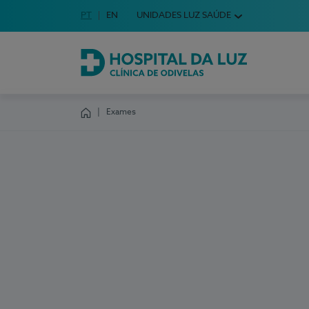
Idioma em Português
PT
English Language
EN
UNIDADES LUZ SAÚDE
Escolha o seu idioma
Hospital da Luz Clínica de Odivelas
Exames
Homepage