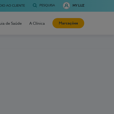
PESQUISA
OIO AO CLIENTE
MY LUZ
Marcações
uia de Saúde
A Clínica