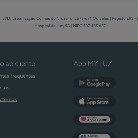
e, 39D, Urbanização Colinas do Cruzeiro, 2675-671 Odivelas
| Registo ERS -
| Hospital da Luz, SA
| NIPC 507 485 637
o ao cliente
App MY LUZ
ntas frequentes
ctos
Google Play
cte-nos
App Store
Apple Health