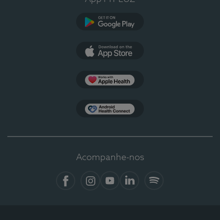
Google Play
App Store
Apple Health
Health Connect
Acompanhe-nos
Facebook
Instagram
YouTube
LinkedIn
Spotify