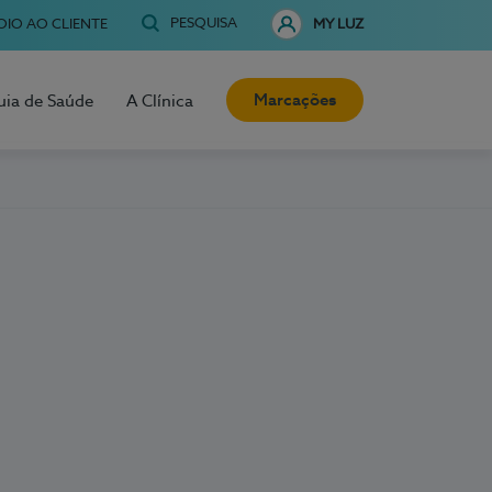
PESQUISA
OIO AO CLIENTE
MY LUZ
Marcações
uia de Saúde
A Clínica