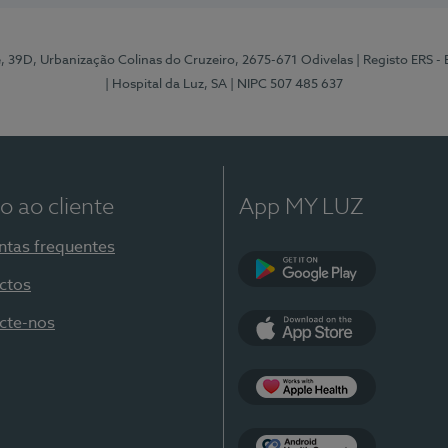
e, 39D, Urbanização Colinas do Cruzeiro, 2675-671 Odivelas
| Registo ERS -
| Hospital da Luz, SA
| NIPC 507 485 637
o ao cliente
App MY LUZ
ntas frequentes
ctos
Google Play
cte-nos
App Store
Apple Health