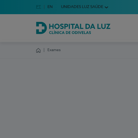
Idioma em Português
PT
English Language
EN
UNIDADES LUZ SAÚDE
Escolha o seu idioma
Hospital da Luz Clínica de Odivelas
Exames
Homepage