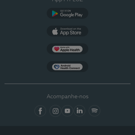
Google Play
App Store
Apple Health
Health Connect
Acompanhe-nos
Facebook
Instagram
YouTube
LinkedIn
Spotify