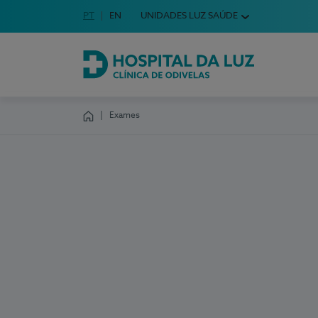
Idioma em Português
PT
English Language
EN
UNIDADES LUZ SAÚDE
Escolha o seu idioma
Hospital da Luz Clínica de Odivelas
Exames
Homepage