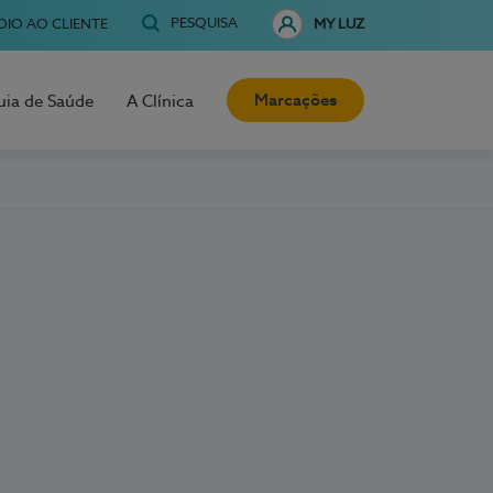
PESQUISA
OIO AO CLIENTE
MY LUZ
Marcações
uia de Saúde
A Clínica