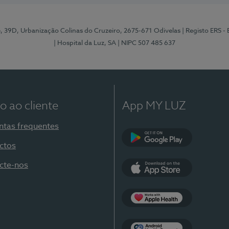
e, 39D, Urbanização Colinas do Cruzeiro, 2675-671 Odivelas
| Registo ERS -
| Hospital da Luz, SA
| NIPC 507 485 637
o ao cliente
App MY LUZ
ntas frequentes
ctos
Google Play
cte-nos
App Store
Apple Health