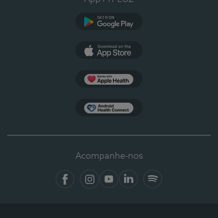
Google Play
App Store
Apple Health
Health Connect
Acompanhe-nos
Facebook
Instagram
YouTube
LinkedIn
Spotify