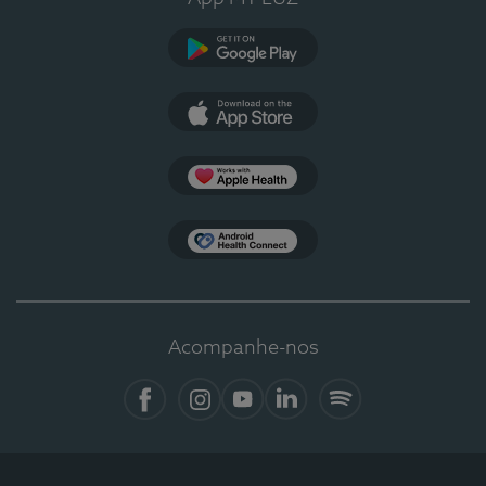
Google Play
App Store
Apple Health
Health Connect
Acompanhe-nos
Facebook
Instagram
YouTube
LinkedIn
Spotify