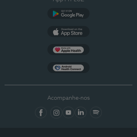
Google Play
App Store
Apple Health
Health Connect
Acompanhe-nos
Facebook
Instagram
YouTube
LinkedIn
Spotify