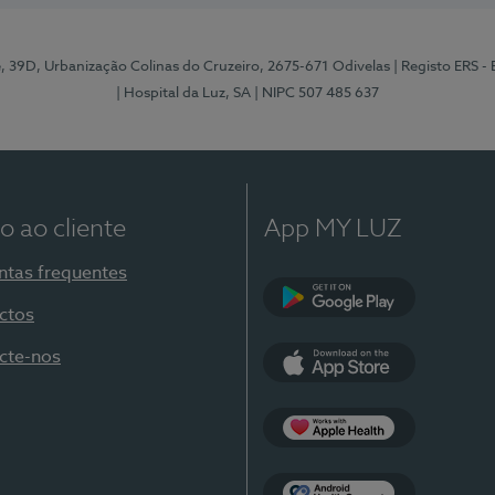
e, 39D, Urbanização Colinas do Cruzeiro, 2675-671 Odivelas
| Registo ERS -
| Hospital da Luz, SA
| NIPC 507 485 637
o ao cliente
App MY LUZ
ntas frequentes
ctos
Google Play
cte-nos
App Store
Apple Health