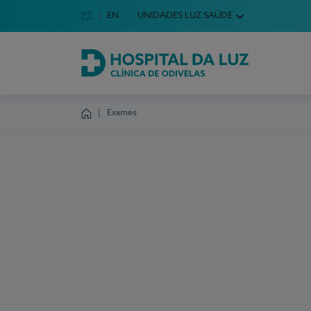
Idioma em Português
PT
English Language
EN
UNIDADES LUZ SAÚDE
Escolha o seu idioma
Hospital da Luz Clínica de Odivelas
Exames
Homepage