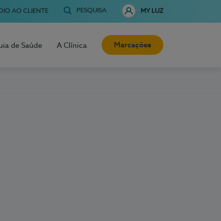
PESQUISA
OIO AO CLIENTE
MY LUZ
Marcações
uia de Saúde
A Clínica