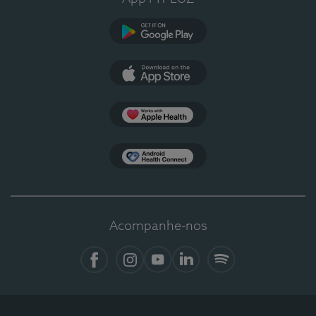
Google Play
App Store
Apple Health
Health Connect
Acompanhe-nos
Facebook
Instagram
YouTube
LinkedIn
Spotify