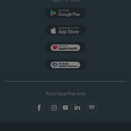
Google Play
App Store
Apple Health
Health Connect
Acompanhe-nos
Facebook
Instagram
YouTube
LinkedIn
Spotify