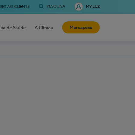
PESQUISA
OIO AO CLIENTE
MY LUZ
Marcações
uia de Saúde
A Clínica