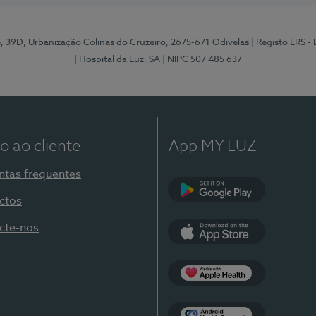
e, 39D, Urbanização Colinas do Cruzeiro, 2675-671 Odivelas
| Registo ERS -
| Hospital da Luz, SA
| NIPC 507 485 637
o ao cliente
App MY LUZ
ntas frequentes
ctos
Google Play
cte-nos
App Store
Apple Health