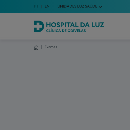
Idioma em Português
PT
English Language
EN
UNIDADES LUZ SAÚDE
Escolha o seu idioma
Hospital da Luz Clínica de Odivelas
Exames
Homepage