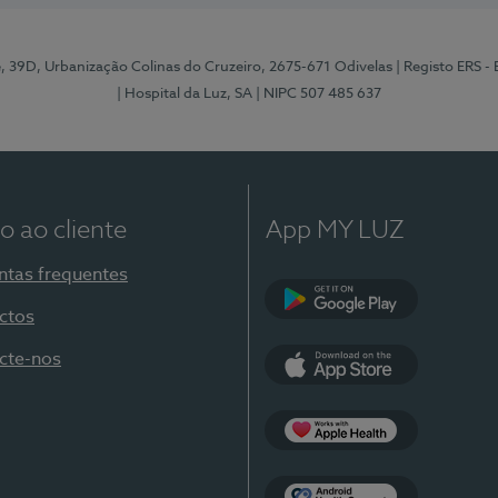
e, 39D, Urbanização Colinas do Cruzeiro, 2675-671 Odivelas
| Registo ERS -
| Hospital da Luz, SA
| NIPC 507 485 637
o ao cliente
App MY LUZ
ntas frequentes
ctos
Google Play
cte-nos
App Store
Apple Health