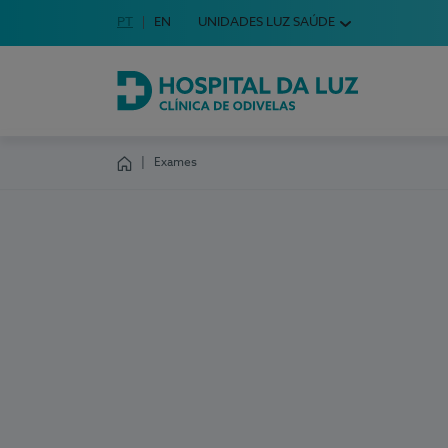
Idioma em Português
PT
English Language
EN
UNIDADES LUZ SAÚDE
Escolha o seu idioma
Hospital da Luz Clínica de Odivelas
Exames
Homepage