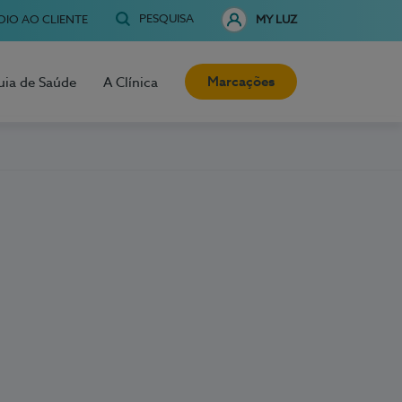
PESQUISA
OIO AO CLIENTE
MY LUZ
Marcações
uia de Saúde
A Clínica