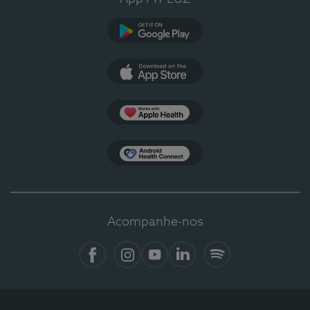
Google Play
App Store
Apple Health
Health Connect
Acompanhe-nos
Facebook
Instagram
YouTube
LinkedIn
Spotify