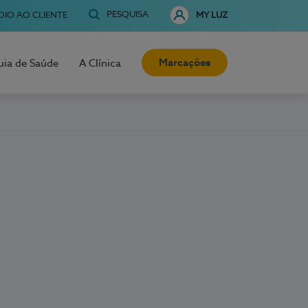
PESQUISA
OIO AO CLIENTE
MY LUZ
Marcações
uia de Saúde
A Clínica