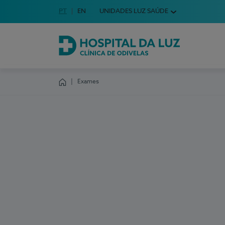
Idioma em Português
PT
English Language
EN
UNIDADES LUZ SAÚDE
Escolha o seu idioma
Hospital da Luz Clínica de Odivelas
Exames
Homepage