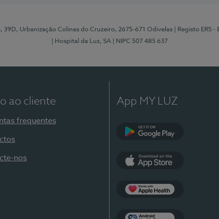
e, 39D, Urbanização Colinas do Cruzeiro, 2675-671 Odivelas
| Registo ERS -
| Hospital da Luz, SA
| NIPC 507 485 637
o ao cliente
App MY LUZ
ntas frequentes
ctos
Google Play
cte-nos
App Store
Apple Health