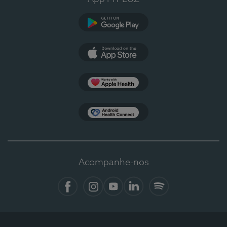
Google Play
App Store
Apple Health
Health Connect
Acompanhe-nos
Facebook
Instagram
YouTube
LinkedIn
Spotify