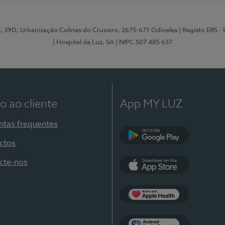
e, 39D, Urbanização Colinas do Cruzeiro, 2675-671 Odivelas
| Registo ERS -
| Hospital da Luz, SA
| NIPC 507 485 637
o ao cliente
App MY LUZ
ntas frequentes
ctos
Google Play
cte-nos
App Store
Apple Health