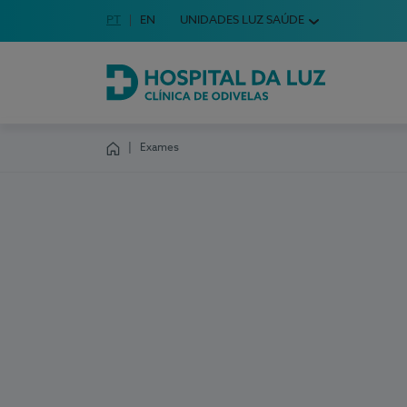
Idioma em Português
PT
English Language
EN
UNIDADES LUZ SAÚDE
Escolha o seu idioma
Hospital da Luz Clínica de Odivelas
Exames
Homepage