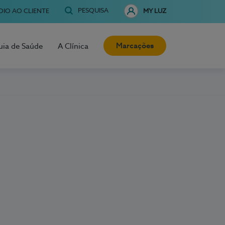
PESQUISA
OIO AO CLIENTE
MY LUZ
Marcações
uia de Saúde
A Clínica