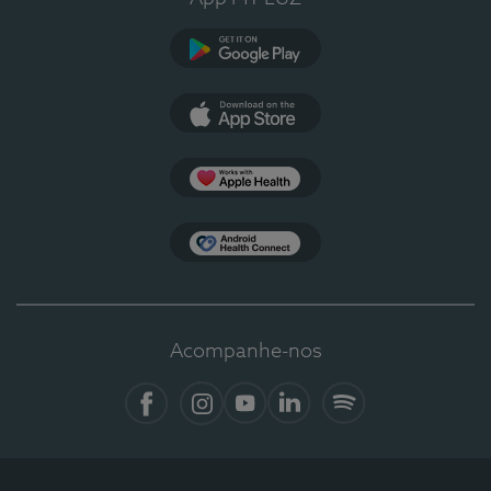
Google Play
App Store
Apple Health
Health Connect
Acompanhe-nos
Facebook
Instagram
YouTube
LinkedIn
Spotify