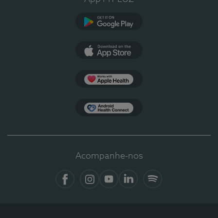
Google Play
App Store
Apple Health
Health Connect
Acompanhe-nos
Facebook
Instagram
YouTube
LinkedIn
Spotify