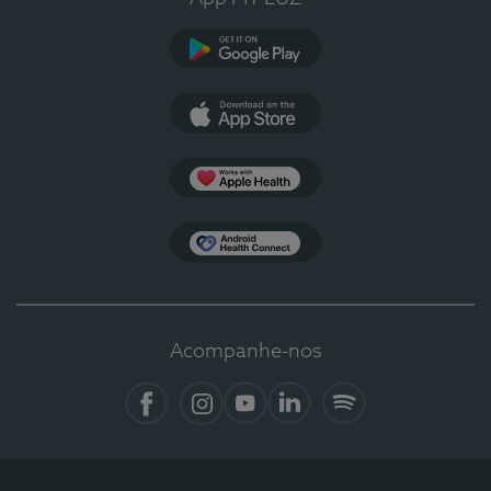
Google Play
App Store
Apple Health
Health Connect
Acompanhe-nos
Facebook
Instagram
YouTube
LinkedIn
Spotify