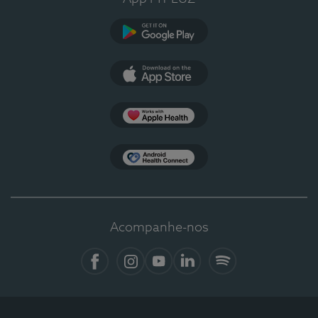
Google Play
App Store
Apple Health
Health Connect
Acompanhe-nos
Facebook
Instagram
YouTube
LinkedIn
Spotify