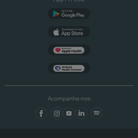
Google Play
App Store
Apple Health
Health Connect
Acompanhe-nos
Facebook
Instagram
YouTube
LinkedIn
Spotify