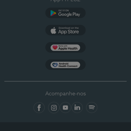
Google Play
App Store
Apple Health
Health Connect
Acompanhe-nos
Facebook
Instagram
YouTube
LinkedIn
Spotify