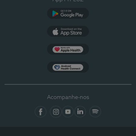
Google Play
App Store
Apple Health
Health Connect
Acompanhe-nos
Facebook
Instagram
YouTube
LinkedIn
Spotify