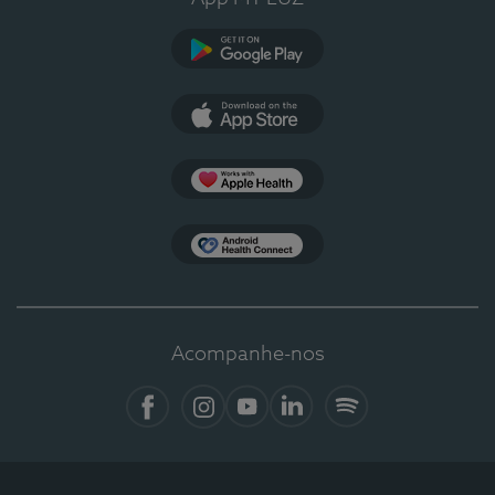
Google Play
App Store
Apple Health
Health Connect
Acompanhe-nos
Facebook
Instagram
YouTube
LinkedIn
Spotify