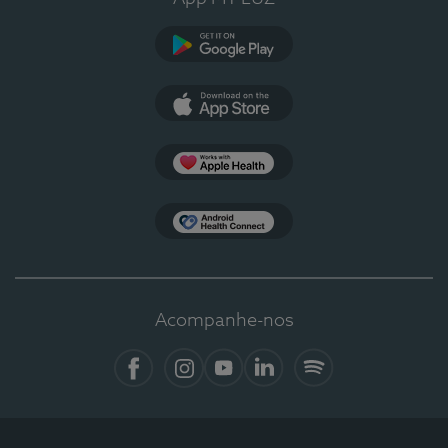
Google Play
App Store
Apple Health
Health Connect
Acompanhe-nos
Facebook
Instagram
YouTube
LinkedIn
Spotify