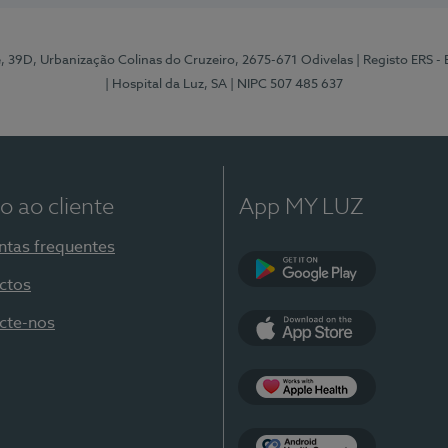
e, 39D, Urbanização Colinas do Cruzeiro, 2675-671 Odivelas
| Registo ERS -
| Hospital da Luz, SA
| NIPC 507 485 637
o ao cliente
App MY LUZ
ntas frequentes
ctos
Google Play
cte-nos
App Store
Apple Health