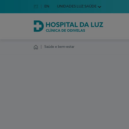
Idioma em Português
PT
English Language
EN
UNIDADES LUZ SAÚDE
Escolha o seu idioma
Hospital da Luz Clínica de Odivelas
Saúde e bem-estar
Homepage