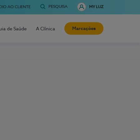
PESQUISA
OIO AO CLIENTE
MY LUZ
Marcações
uia de Saúde
A Clínica