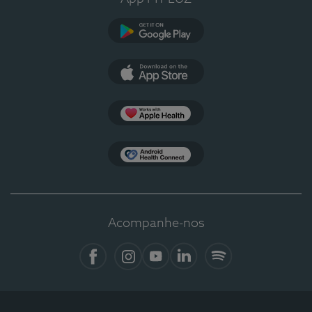
Google Play
App Store
Apple Health
Health Connect
Acompanhe-nos
Facebook
Instagram
YouTube
LinkedIn
Spotify