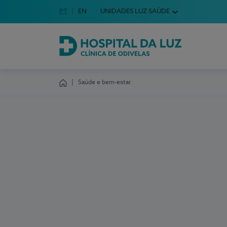
Idioma em Português
PT
English Language
EN
UNIDADES LUZ SAÚDE
Escolha o seu idioma
Hospital da Luz Clínica de Odivelas
Saúde e bem-estar
Homepage