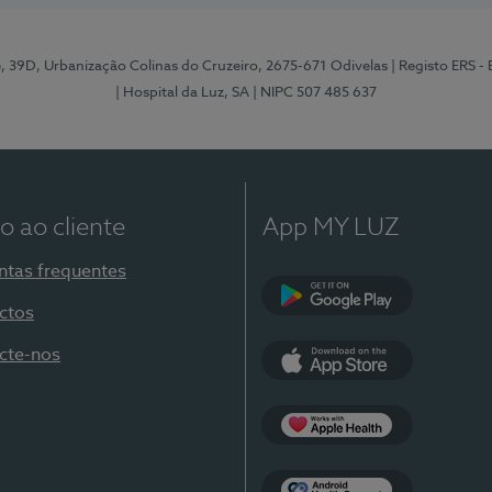
e, 39D, Urbanização Colinas do Cruzeiro, 2675-671 Odivelas
| Registo ERS -
| Hospital da Luz, SA
| NIPC 507 485 637
o ao cliente
App MY LUZ
ntas frequentes
ctos
Google Play
cte-nos
App Store
Apple Health