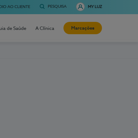
PESQUISA
OIO AO CLIENTE
MY LUZ
Marcações
uia de Saúde
A Clínica