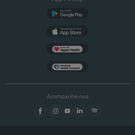
Google Play
App Store
Apple Health
Health Connect
Acompanhe-nos
Facebook
Instagram
YouTube
LinkedIn
Spotify