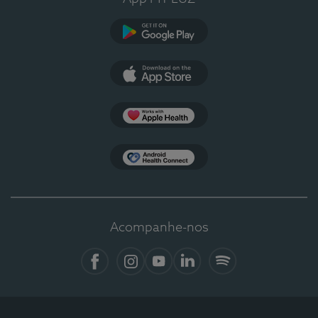
Google Play
App Store
Apple Health
Health Connect
Acompanhe-nos
Facebook
Instagram
YouTube
LinkedIn
Spotify