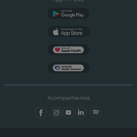
Google Play
App Store
Apple Health
Health Connect
Acompanhe-nos
Facebook
Instagram
YouTube
LinkedIn
Spotify