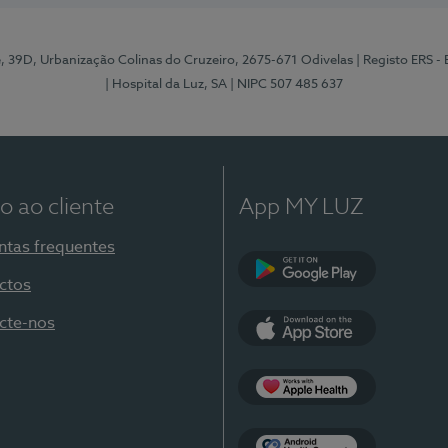
e, 39D, Urbanização Colinas do Cruzeiro, 2675-671 Odivelas
| Registo ERS -
| Hospital da Luz, SA
| NIPC 507 485 637
o ao cliente
App MY LUZ
ntas frequentes
ctos
Google Play
cte-nos
App Store
Apple Health