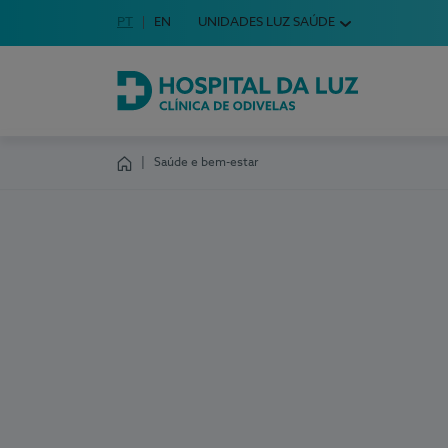
Idioma em Português
PT
English Language
EN
UNIDADES LUZ SAÚDE
Escolha o seu idioma
Hospital da Luz Clínica de Odivelas
Saúde e bem-estar
Homepage