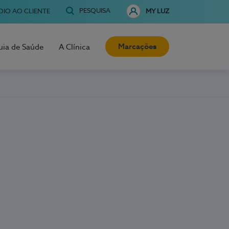
PESQUISA
OIO AO CLIENTE
MY LUZ
Marcações
uia de Saúde
A Clínica