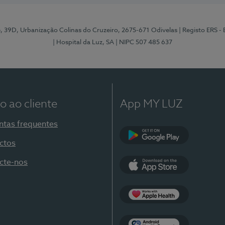
e, 39D, Urbanização Colinas do Cruzeiro, 2675-671 Odivelas
| Registo ERS -
| Hospital da Luz, SA
| NIPC 507 485 637
o ao cliente
App MY LUZ
ntas frequentes
ctos
Google Play
cte-nos
App Store
Apple Health