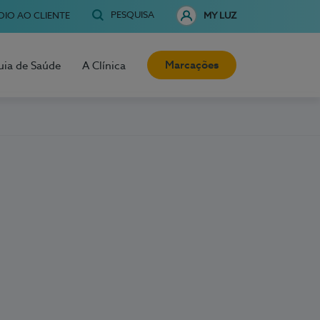
PESQUISA
OIO AO CLIENTE
MY LUZ
Marcações
uia de Saúde
A Clínica