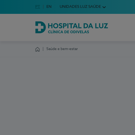
Idioma em Português
PT
English Language
EN
UNIDADES LUZ SAÚDE
Escolha o seu idioma
Hospital da Luz Clínica de Odivelas
Saúde e bem-estar
Homepage