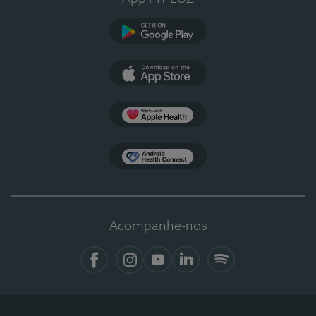
Google Play
App Store
Apple Health
Health Connect
Acompanhe-nos
Facebook
Instagram
YouTube
LinkedIn
Spotify